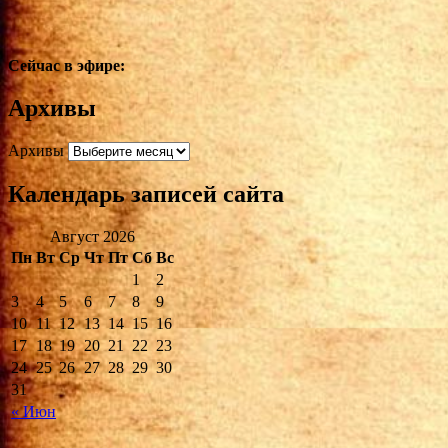
Сейчас в эфире:
Архивы
Архивы
Календарь записей сайта
Август 2026
Пн
Вт
Ср
Чт
Пт
Сб
Вс
1
2
3
4
5
6
7
8
9
10
11
12
13
14
15
16
17
18
19
20
21
22
23
24
25
26
27
28
29
30
31
« Июн