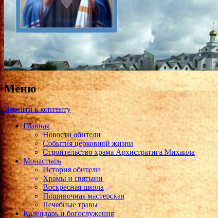
Меню
Перейти к контенту
Главная
Новости обители
События церковной жизни
Строительство храма Архистратига Михаила
Монастырь
История обители
Храмы и святыни
Воскресная школа
Пошивочная мастерская
Лечебные травы
Календарь и богослужения