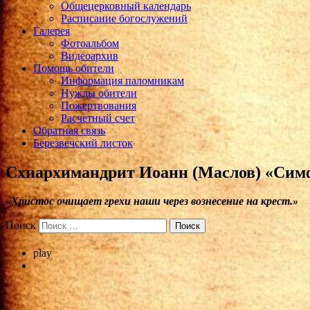
Общецерковный календарь
Расписание богослужений
Галерея
Фотоальбом
Видеоархив
Помощь обители
Информация паломникам
Нужды обители
Пожертвования
Расчетный счет
Обратная связь
Березвечский листок
Cхиархимандрит Иоанн (Маслов) «Симф
«Христос очищает грехи наши через вознесение на крест.»
Поиск
play