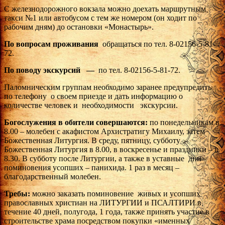
С железнодорожного вокзала можно доехать маршрутным
такси №1 или автобусом с тем же номером (он ходит по
рабочим дням) до остановки «Монастырь».
По вопросам проживания
обращаться по тел. 8-02156-5-81-
72.
По поводу экскурсий
—
по тел. 8-02156-5-81-72.
Паломническим группам необходимо заранее предупредить
по телефону о своем приезде и дать информацию о
количестве человек и необходимости экскурсии.
Богослужения в обители совершаются:
по понедельникам в
8.00 – молебен с акафистом Архистратигу Михаилу, затем
Божественная Литургия. В среду, пятницу, субботу –
Божественная Литургия в 8.00, в воскресенье и праздники – в
8.30. В субботу после Литургии, а также в уставные дни
поминовения усопших – панихида. 1 раз в месяц –
благодарственный молебен.
Требы:
можно заказать поминовение живых и усопших
православных христиан на ЛИТУРГИИ и ПСАЛТИРИ в
течение 40 дней, полугода, 1 года, также принять участие в
строительстве храма посредством покупки «именных