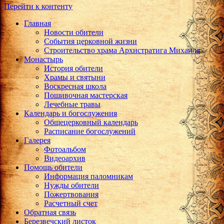
Перейти к контенту
Главная
Новости обители
События церковной жизни
Строительство храма Архистратига Михаила
Монастырь
История обители
Храмы и святыни
Воскресная школа
Пошивочная мастерская
Лечебные травы
Календарь и богослужения
Общецерковный календарь
Расписание богослужений
Галерея
Фотоальбом
Видеоархив
Помощь обители
Информация паломникам
Нужды обители
Пожертвования
Расчетный счет
Обратная связь
Березвечский листок