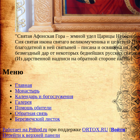
"Святая Афонская Гора – земной удел Царицы Небесной, 1
Сия святая икона святаго великомученика и целителя Па
благодатной в ней святыней – писана и освящена на Афон
безмездный дар от некоторых беднейших русских святого
(Из дарственной надписи на обратной стороне иконы)
Меню
Главная
Монастырь
Календарь и богослужения
Галерея
Помощь обители
Обратная связь
Березвечский листок
Работает на Prihod.ru
при поддержке
ORTOX.RU
[
Войти
]
Перейти к верхней панели