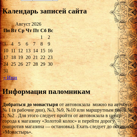
Календарь записей сайта
Август 2026
Пн
Вт
Ср
Чт
Пт
Сб
Вс
1
2
3
4
5
6
7
8
9
10
11
12
13
14
15
16
17
18
19
20
21
22
23
24
25
26
27
28
29
30
31
« Июн
Информация паломникам
Добраться до монастыря
от автовокзала можно на автобусе
№ 1 (в рабочие дни), №3, №9, №10 или маршрутным такси №
1, №2 . Для этого следует пройти от автовокзала в центр
города к магазину «Золотой колос» и перейти дорогу
(напротив магазина — остановка). Ехать следует до остановки
«Монастырь».