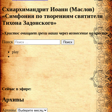
Cхиархимандрит Иоанн (Маслов)
«Симфония по творениям святителя
Тихона Задонского»
«Христос очищает грехи наши через вознесение на крест.»
Поиск
play
Сейчас в эфире:
Архивы
Архивы