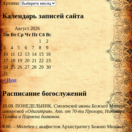
Архивы
Календарь записей сайта
Август 2026
Пн
Вт
Ср
Чт
Пт
Сб
Вс
1
2
3
4
5
6
7
8
9
10
11
12
13
14
15
16
17
18
19
20
21
22
23
24
25
26
27
28
29
30
31
« Июн
Расписание богослужений
10.08. ПОНЕДЕЛЬНИК.
Смоленской иконы Божией Матери,
именуемой «Одигитрия». Апп. от 70-ти Прохора, Никанора,
Тимона и Пармена диаконов.
8.00. – Молебен с акафистом Архистратигу Божию Михаилу.