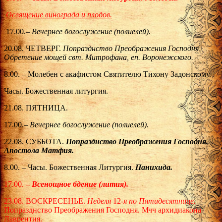
Освящение винограда и плодов.
17.00.–
Вечернее богослужение (полиелей).
20.08. ЧЕТВЕРГ.
Попразднство Преображения Господня
Обретение мощей свт. Митрофана, еп. Воронежского.
8.00. – Молебен с акафистом Святителю Тихону Задонскому.
Часы. Божественная литургия.
21.08. ПЯТНИЦА.
17.00.–
Вечернее богослужение (полиелей).
22.08. СУББОТА.
Попразднство Преображения Господня.
Апостола Матфия.
8.00. – Часы. Божественная Литургия.
Панихида.
17.00.
–
Всенощное бдение (лития).
23.08. ВОСКРЕСЕНЬЕ.
Неделя
12
-я по Пятидесятнице
.
Попразднство Преображения Господня. Мчч архидиакона
Лаврентия.