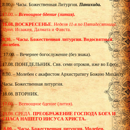
8.00. – Часы. Божественная Литургия.
Панихида.
17.00.
–
Всенощное бдение (лития).
16.08. ВОСКРЕСЕНЬЕ
.
Неделя 11-я по Пятидесятнице.
Прпп.
Исаакия, Далмата и Фавста.
8.30. – Часы. Божественная литургия. Водосвятный
молебен.
17.00. – Вечернее богослужение (без знака).
17.08. ПОНЕДЕЛЬНИК. Свв. семи отроков, иже во Ефесе.
8.00. – Молебен с акафистом Архистратигу Божию Михаилу.
Часы. Божественная литургия.
18.08. ВТОРНИК.
17.00. – Всенощное бдение (лития).
19.08. СРЕДА.
ПРЕОБРАЖЕНИЕ ГОСПОДА БОГА И
СПАСА НАШЕГО ИИСУСА ХРИСТА.
8.00. – Часы. Божественная литургия. Молебен.