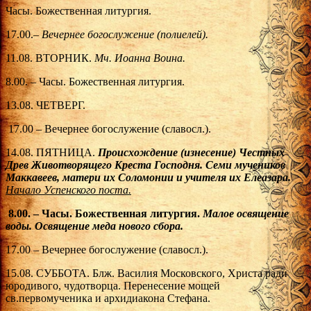
Часы. Божественная литургия.
17.00.–
Вечернее богослужение (полиелей).
11.08. ВТОРНИК.
Мч. Иоанна Воина.
8.00. – Часы. Божественная литургия.
13.08. ЧЕТВЕРГ.
17.00 – Вечернее богослужение (славосл.).
14.08. ПЯТНИЦА.
Происхождение (изнесение) Честных
Древ Животворящего Креста Господня. Семи мучеников
Маккавеев, матери их Соломонии и учителя их Елеазара.
Начало Успенского поста.
8.00.
– Часы. Божественная литургия.
Малое
освящение
воды. Освящение меда нового сбора.
17.00 – Вечернее богослужение (славосл.).
15.08. СУББОТА. Блж. Василия Московского, Христа ради
юродивого, чудотворца. Перенесение мощей
св.первомученика и архидиакона Стефана.