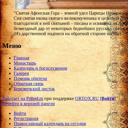
"Святая Афонская Гора – земной удел Царицы Небесной, 1
Сия святая икона святаго великомученика и целителя Па
благодатной в ней святыней – писана и освящена на Афон
безмездный дар от некоторых беднейших русских святого
(Из дарственной надписи на обратной стороне иконы)
Меню
Главная
Монастырь
Календарь и богослужения
Галерея
Помощь обители
Обратная связь
Березвечский листок
Работает на Prihod.ru
при поддержке
ORTOX.RU
[
Войти
]
Перейти к верхней панели
Войти
Регистрация
Православный календарь на сегодня