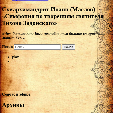
Cхиархимандрит Иоанн (Маслов)
«Симфония по творениям святителя
Тихона Задонского»
«Чем больше кто Бога познаёт, тем больше смиряется и
любит Его.»
Поиск
play
Сейчас в эфире:
Архивы