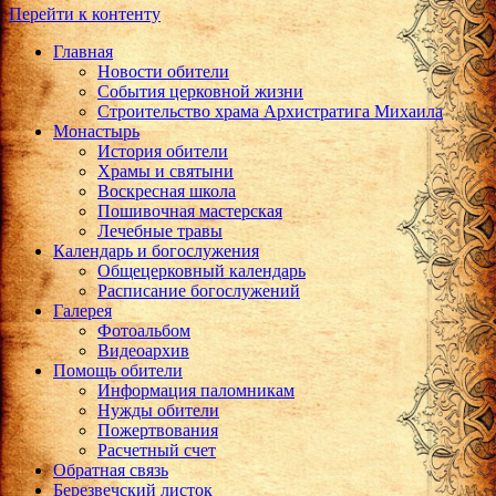
Перейти к контенту
Главная
Новости обители
События церковной жизни
Строительство храма Архистратига Михаила
Монастырь
История обители
Храмы и святыни
Воскресная школа
Пошивочная мастерская
Лечебные травы
Календарь и богослужения
Общецерковный календарь
Расписание богослужений
Галерея
Фотоальбом
Видеоархив
Помощь обители
Информация паломникам
Нужды обители
Пожертвования
Расчетный счет
Обратная связь
Березвечский листок